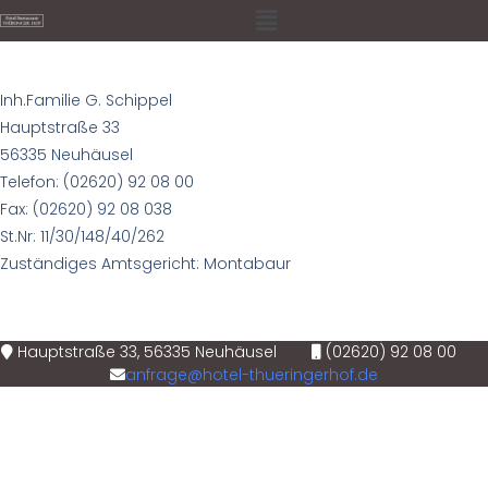
Inh.Familie G. Schippel
Hauptstraße 33
56335 Neuhäusel
Telefon: (02620) 92 08 00
Fax: (02620) 92 08 038
St.Nr: 11/30/148/40/262
Zuständiges Amtsgericht: Montabaur
Hauptstraße 33, 56335 Neuhäusel
(02620) 92 08 00
anfrage@hotel-thueringerhof.de